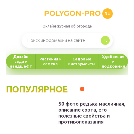
POLYGON-PRO
RU
Онлайн-журнал об огороде
Дизайн
Удобрения
Растения и
Садовые
сада и
и
семена
инструменты
ландшафт
подкормки
ПОПУЛЯРНОЕ
50 фото редька масличная,
описание сорта, его
полезные свойства и
противопоказания