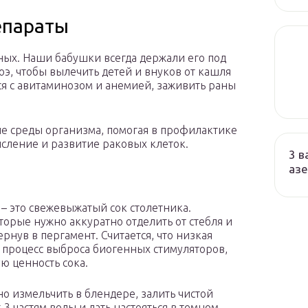
епараты
ых. Наши бабушки всегда держали его под
оэ, чтобы вылечить детей и внуков от кашля
ся с авитаминозом и анемией, заживить раны
е среды организма, помогая в профилактике
сление и развитие раковых клеток.
3 в
азе
 это свежевыжатый сок столетника.
торые нужно аккуратно отделить от стебля и
ернув в пергамент. Считается, что низкая
х процесс выброса биогенных стимуляторов,
ю ценность сока.
о измельчить в блендере, залить чистой
 3 частям воды и дать настояться в темном