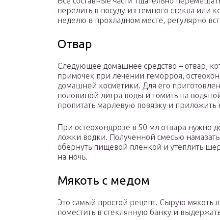
Все составные части тщательно перемешат
перелить в посуду из темного стекла или 
неделю в прохладном месте, регулярно вст
Отвар
Следующее домашнее средство – отвар, ко
примочек при лечении геморроя, остеохонд
домашней косметики. Для его приготовлен
половиной литра воды и томить на водяно
пропитать марлевую повязку и приложить к
При остеохондрозе в 50 мл отвара нужно д
ложки водки. Полученной смесью намазать
обернуть пищевой пленкой и утеплить шер
на ночь.
Мякоть с медом
Это самый простой рецепт. Сырую мякоть л
поместить в стеклянную банку и выдержать 