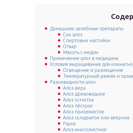
Содер
Домашние целебные препараты
Сок алоэ
Спиртовые настойки
Отвар
Мякоть с медом
Применение алоэ в медицине
Условия выращивания для комнатно
Освещение и размещение
Температурный режим и пров
Разновидности алоэ
Алоэ вера
Алоэ древовидное
Алоэ остистое
Алоэ пёстрое
Алоэ приземистое
Алоэ складчатое или веерное
Рауха
Алоэ многолистное