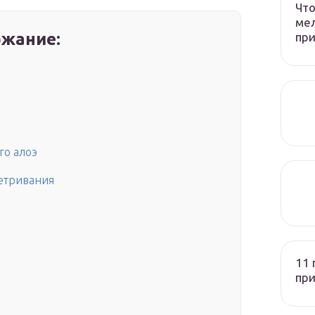
Что
мел
жание:
пр
го алоэ
етривания
11 
пр